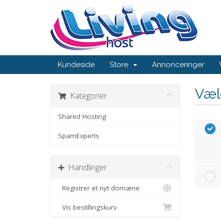
Kundeside
Store
Annonceringer
Væl
Kategorier
Shared Hosting
SpamExperts
Handlinger
Registrer et nyt domæne
Vis bestillingskurv