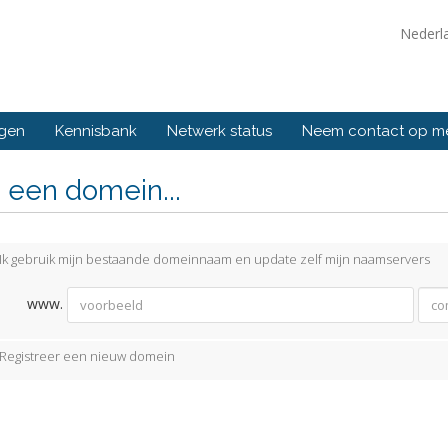
Nederl
ngen
Kennisbank
Netwerk status
Neem contact op m
 een domein...
Ik gebruik mijn bestaande domeinnaam en update zelf mijn naamservers
www.
Registreer een nieuw domein