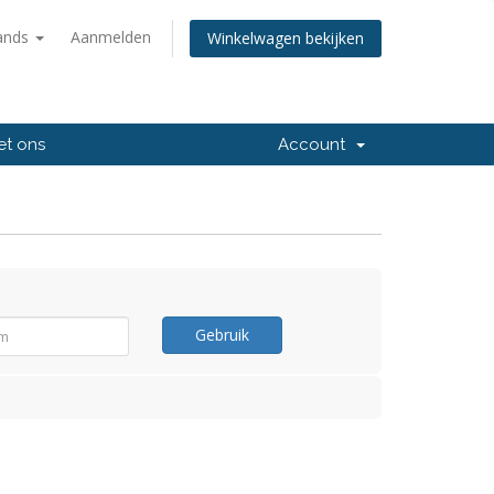
ands
Aanmelden
Winkelwagen bekijken
et ons
Account
Gebruik